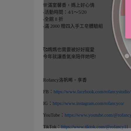
🌸滿室馨香，媽上好心情
-活動時間：4/1～5/20
-全館 8 折
-滿 2000 贈四入手工皂體驗組
🥰媽媽也需要被好好寵愛
今年就讓香氣來陪伴她吧!
Rofancy洛帆晞・享香
FB：
https://www.facebook.com/rofancystudio/
IG：
https://www.instagram.com/rofancyco/
YouTube：
https://www.youtube.com/@rofanc
TikTok：
https://www.tiktok.com/@rofancy11