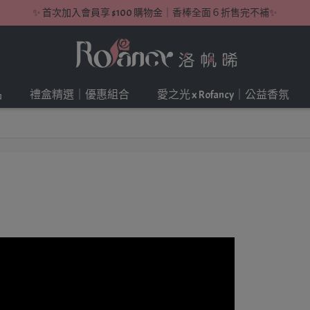
✨ 首次加入會員享 $100 購物金｜香棒全面６折售完不補✨
品
禮盒精選｜優惠組合
愛之光 x Rofancy｜公益香氛