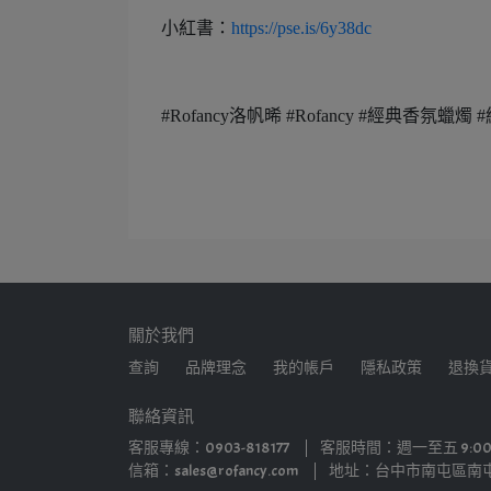
小紅書：
https://pse.is/6y38dc
#Rofancy洛帆晞 #Rofancy #經典香氛
關於我們
查詢
品牌理念
我的帳戶
隱私政策
退換
聯絡資訊
客服專線：0903-818177
客服時間：週一至五 9:00
信箱：sales@rofancy.com
地址：台中市南屯區南屯