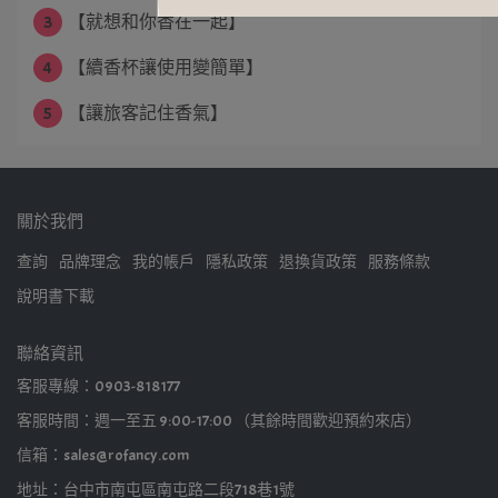
3
【就想和你香在一起】
4
【續香杯讓使用變簡單】
5
【讓旅客記住香氣】
關於我們
查詢
品牌理念
我的帳戶
隱私政策
退換貨政策
服務條款
說明書下載
聯絡資訊
客服專線：0903-818177
客服時間：週一至五 9:00-17:00 （其餘時間歡迎預約來店）
信箱：sales@rofancy.com
地址：台中市南屯區南屯路二段718巷1號