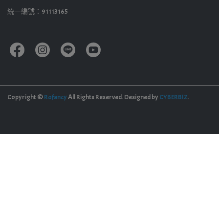
統一編號：91113165
Copyright ©
Rofancy
All Rights Reserved.
Designed by
CYBERBIZ
.