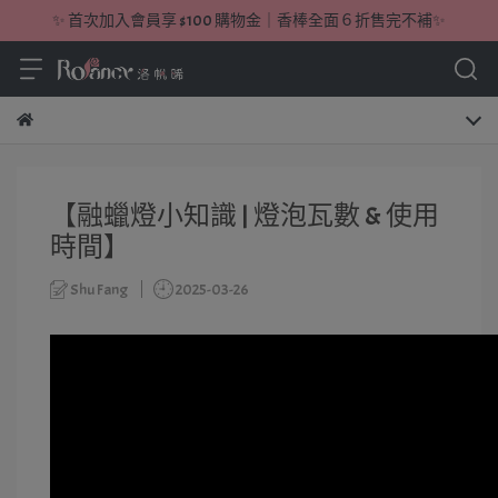
✨ 首次加入會員享 $100 購物金｜香棒全面６折售完不補✨
【融蠟燈小知識 | 燈泡瓦數 & 使用
時間】
Shu Fang
2025-03-26