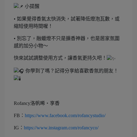
小提醒
• 如果覺得香氣太快消失，試著降低燈泡瓦數，或
縮短使用時間喔！
• 別忘了，融蠟燈不只是擴香神器，也是居家氛圍
感的加分小物～
快來試試調整使用方式，讓香氣更持久吧！
你學到了嗎？記得分享給喜歡香氛的朋友！
Rofancy洛帆晞・享香
FB：
https://www.facebook.com/rofancystudio/
IG：
https://www.instagram.com/rofancyco/