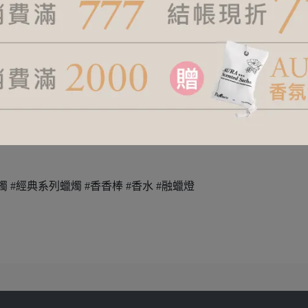
yco
系列蠟燭 #經典系列蠟燭 #香香棒 #香水 #融蠟燈