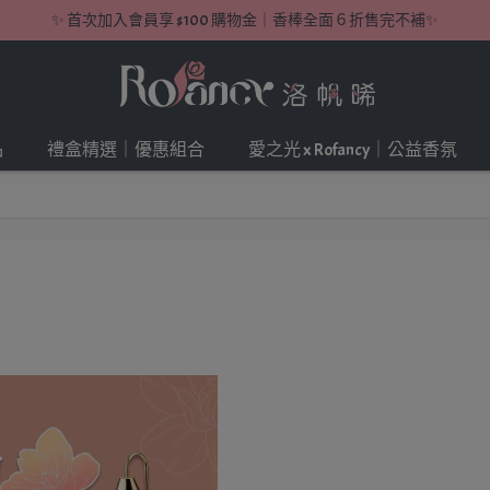
✨ 首次加入會員享 $100 購物金｜香棒全面６折售完不補✨
品
禮盒精選｜優惠組合
愛之光 x Rofancy｜公益香氛