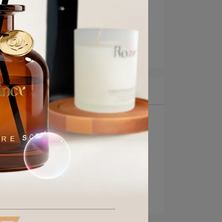
【旅宿空間香氣合作】
2026-07-27
最新文章
1
【汽車美容香氣合作】
2
【旅宿空間香氣合作】
3
【就想和你香在一起】
4
【續香杯讓使用變簡單】
5
【讓旅客記住香氣】