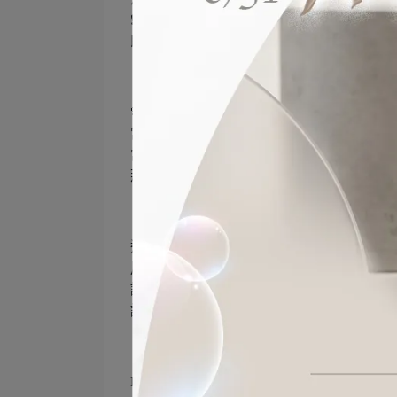
❗單筆消費滿 $999❗
即抽一份專屬好禮🎁
🌸讓自己閃耀盛放 寵愛每一刻🌸
當陽光輕灑 映出自信的光芒☀
當微風拂過 帶來溫柔的氣息
那一刻您值得所有美好💖
這個三月 請記得愛自己
用最喜愛的香氣 為生活增添儀式感
讓每一次點燃 都成為溫暖的擁抱
讓香氣流轉間 訴說獨一無二的美✨
Rofancy洛帆晞・享香