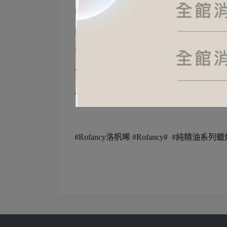
FB：
https://www.facebook.com/rofancystudio/
IG：
https://www.instagram.com/rofancyco/
YouTube：
https://www.youtube.com/@rofanc
TikTok：
https://www.tiktok.com/@rofancy11
小紅書：
https://pse.is/6y38dc
#Rofancy洛帆晞 #Rofancy# #純精油