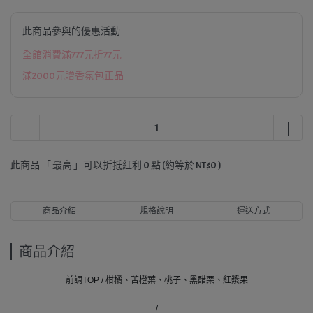
此商品參與的優惠活動
全館消費滿777元折77元
滿2000元贈香氛包正品
此商品 「 最高 」可以折抵紅利
0
點 (約等於
NT$0
)
商品介紹
規格說明
運送方式
商品介紹
前調TOP / 柑橘、苦橙葉、桃子、黑醋栗、紅漿果
/