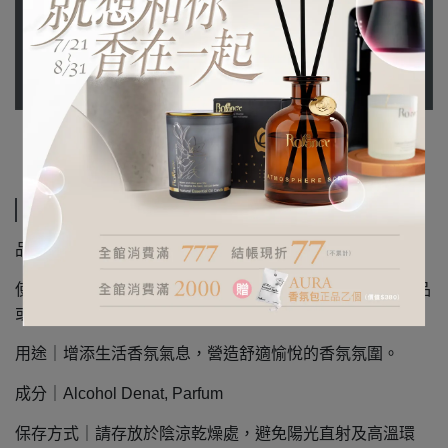
規格說明
品名｜Rofancy 日常香氛噴霧
使用方法｜適量噴灑於衣物、布製品、車內空間、隨身物品
或個人周遭環境，讓香氣自然散發。
用途｜增添生活香氛氣息，營造舒適愉悅的香氛氛圍。
成分｜Alcohol Denat, Parfum
保存方式｜請存放於陰涼乾燥處，避免陽光直射及高溫環