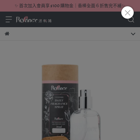
✨ 首次加入會員享 $100 購物金｜香棒全面６折售完不補✨