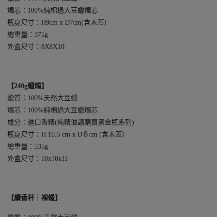
燭芯：100%純棉過大豆蠟燭芯
瓶身尺寸：H9cm x D7cm(含木蓋)
總重量：375g
外盒尺寸：8X8X10
【240g蠟燭】
蠟質：100%天然大豆蠟
燭芯：100%純棉過大豆蠟燭芯
成分：進口香精(純精油請購買黑金瓶系列)
瓶身尺寸：H 10.5 cm x D８cm (含木蓋）
總重量：535g
外盒尺寸：10x10x11
【續香杯｜裸蠟】