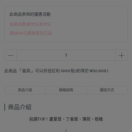
此商品參與的優惠活動
全館消費滿777元折77元
滿2000元贈香氛包正品
此商品 「 最高 」可以折抵紅利
1000
點 (約等於
NT$1,000
)
商品介紹
規格說明
運送方式
商品介紹
前調TOP / 蘆葦莖、丁香葉、薄荷、柑橘
/