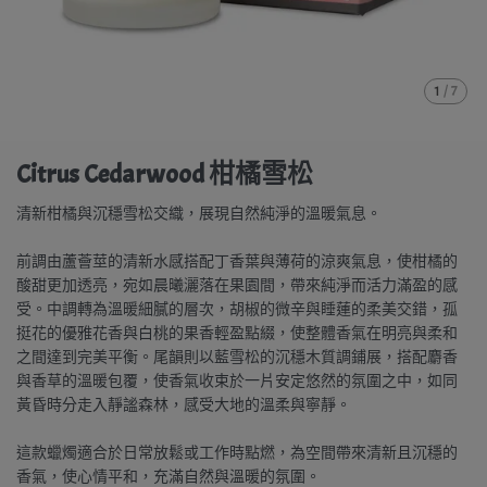
1
/
7
Citrus Cedarwood 柑橘雪松
清新柑橘與沉穩雪松交織，展現自然純淨的溫暖氣息。
前調由蘆薈莖的清新水感搭配丁香葉與薄荷的涼爽氣息，使柑橘的
酸甜更加透亮，宛如晨曦灑落在果園間，帶來純淨而活力滿盈的感
受。中調轉為溫暖細膩的層次，胡椒的微辛與睡蓮的柔美交錯，孤
挺花的優雅花香與白桃的果香輕盈點綴，使整體香氣在明亮與柔和
之間達到完美平衡。尾韻則以藍雪松的沉穩木質調鋪展，搭配麝香
與香草的溫暖包覆，使香氣收束於一片安定悠然的氛圍之中，如同
黃昏時分走入靜謐森林，感受大地的溫柔與寧靜。
這款蠟燭適合於日常放鬆或工作時點燃，為空間帶來清新且沉穩的
香氣，使心情平和，充滿自然與溫暖的氛圍。