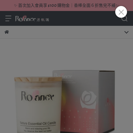
✨ 首次加入會員享 $100 購物金｜香棒全面６折售完不補✨