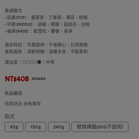
香調層次
• 前調 (TOP)： 蘆薈莖、丁香葉、薄荷、柑橘
• 中調 (MIDDLE)： 胡椒、睡蓮、孤挺花、白桃
• 後調 (BASE)： 藍雪松、麝香、香草
適合時刻： 早晨提神、午後靜心、日常療癒
香氣風格： 清新柑橘、溫暖木質、平衡柔和
濃淡度｜🌕🌕🌕🌕🌑｜中等
NT$408
NT$480
商品編號:
供貨狀況:
尚有庫存
款式
65g
150g
240g
替換裸蠟(65G不適用)