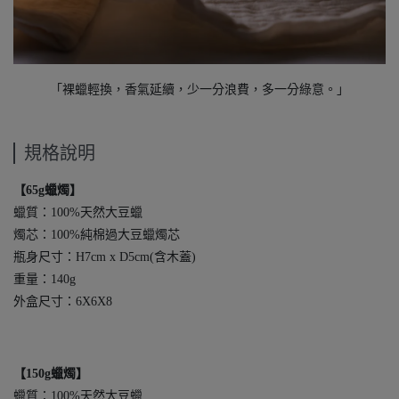
「裸蠟輕換，香氣延續，少一分浪費，多一分綠意。」
規格說明
【65g蠟燭】
蠟質：100%天然大豆蠟
燭芯：100%純棉過大豆蠟燭芯
瓶身尺寸：H7cm x D5cm(含木蓋)
重量：140g
外盒尺寸：6X6X8
【150g蠟燭】
蠟質：100%天然大豆蠟