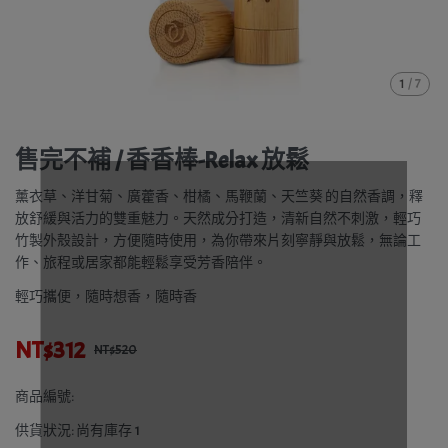
1
/
7
售完不補 / 香香棒-Relax 放鬆
薰衣草、洋甘菊、廣藿香、柑橘、馬鞭蘭、天竺葵 的自然香調，釋
放舒緩與活力的雙重魅力。天然成分打造，清新自然不刺激，輕巧
竹製外殼設計，方便隨時使用，為你帶來片刻寧靜與放鬆，無論工
作、旅程或居家都能輕鬆享受芳香陪伴。
輕巧攜便，隨時想香，隨時香
NT$312
NT$520
商品編號:
供貨狀況:
尚有庫存 1