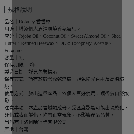
規格說明
品名｜Rofancy 香香棒
用途｜增添個人周遭環境香氛氣息。
成分｜Jojoba Oil、Coconut Oil、Sweet Almond Oil、Shea
Butter、Refined Beeswax、DL-α-Tocopheryl Acetate、
Fragrance
容量｜5g
保存期限｜3年
製造日期｜詳見包裝標示
保存方式｜請存放於陰涼乾燥處，避免陽光直射及高溫環
境。
使用方式｜旋出適量產品，依個人喜好使用，讓香氣自然散
發。
注意事項｜本產品含蠟類成分，受溫度影響可能出現軟化、
硬化或表面變化，均屬正常現象，不影響產品品質。
出品商｜洛帆晞實業有限公司
產地｜台灣