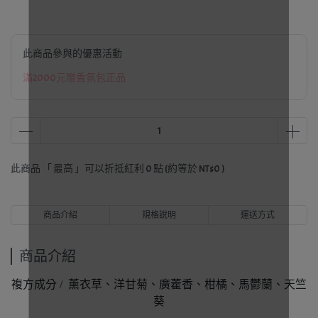
此商品參與的優惠活動
滿2000元贈香氛包正品
此商品 「 最高 」可以折抵紅利
0
點 (約等於
NT$0
)
商品介紹
規格說明
運送方式
商品介紹
複方成分 / 薰衣草、洋甘菊、廣藿香、柑橘、馬鬱蘭、天竺
葵