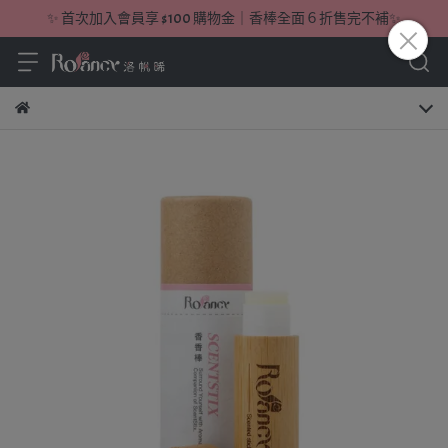
✨ 首次加入會員享 $100 購物金｜香棒全面６折售完不補✨