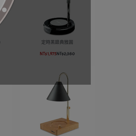
)
定時黑鎳典雅圓
NT$1,975
NT$2,380