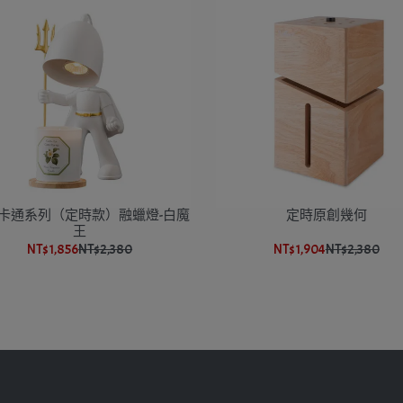
卡通系列（定時款）融蠟燈-白魔
定時原創幾何
王
NT$1,856
NT$2,380
NT$1,904
NT$2,380