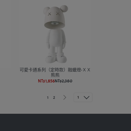
可愛卡通系列（定時款）融蠟燈-ＸＸ
熊熊
NT$1,856
NT$2,380
1
1
2