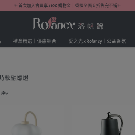
✨ 首次加入會員享 $100 購物金｜香棒全面６折售完不補✨
品
禮盒精選｜優惠組合
愛之光 x Rofancy｜公益香氛
時款融蠟燈
排序